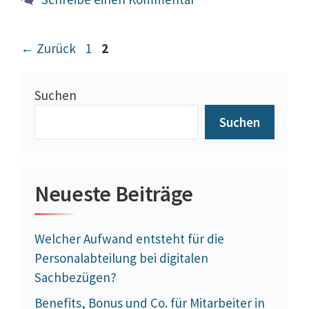
Beitrags-
Seite
Seite
←
Zurück
1
2
Navigation
Suchen
Suchen
Neueste Beiträge
Welcher Aufwand entsteht für die
Personalabteilung bei digitalen
Sachbezügen?
Benefits, Bonus und Co. für Mitarbeiter in