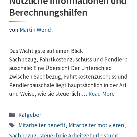
Nützliche Informationen und
Berechnungshilfen
von
Martin Wendl
Das Wichtigste auf einen Blick
Sachbezug, Fahrtkostenzuschuss und Pendlerp
auschale: Eine Übersicht Der Unterschied
zwischen Sachbezug, Fahrtkostenzuschuss und
Pendlerpauschale liegt hauptsächlich in der Art
und Weise, wie sie steuerlich …
Read More
Kategorien
Ratgeber
Schlagwörter
Mitarbeiter benefit
,
Mitarbeiter motivieren
,
Sachbezug
,
steuerfreie Arbeitgeberleistung