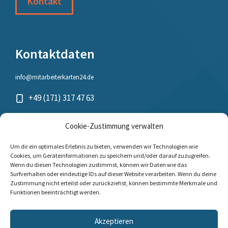
Kontakt
Kontaktdaten
info@mitarbeiterkarten24.de
+49 (171) 317 47 63
Cookie-Zustimmung verwalten
Um dir ein optimales Erlebnis zu bieten, verwenden wir Technologien wie
Cookies, um Geräteinformationen zu speichern und/oder darauf zuzugreifen.
Wenn du diesen Technologien zustimmst, können wir Daten wie das
Surfverhalten oder eindeutige IDs auf dieser Website verarbeiten. Wenn du deine
Zustimmung nicht erteilst oder zurückziehst, können bestimmte Merkmale und
mitarbeiterkarten24.de © 2025-2026
Funktionen beeinträchtigt werden.
AGB
Datenschutz
Impressum
Akzeptieren