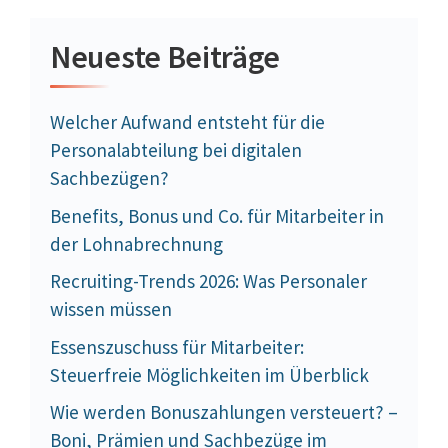
Neueste Beiträge
Welcher Aufwand entsteht für die
Personalabteilung bei digitalen
Sachbezügen?
Benefits, Bonus und Co. für Mitarbeiter in
der Lohnabrechnung
Recruiting-Trends 2026: Was Personaler
wissen müssen
Essenszuschuss für Mitarbeiter:
Steuerfreie Möglichkeiten im Überblick
Wie werden Bonuszahlungen versteuert? –
Boni, Prämien und Sachbezüge im