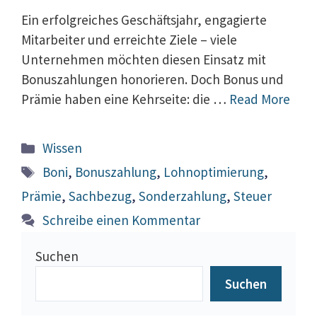
Ein erfolgreiches Geschäftsjahr, engagierte
Mitarbeiter und erreichte Ziele – viele
Unternehmen möchten diesen Einsatz mit
Bonuszahlungen honorieren. Doch Bonus und
Prämie haben eine Kehrseite: die …
Read More
Kategorien
Wissen
Schlagwörter
Boni
,
Bonuszahlung
,
Lohnoptimierung
,
Prämie
,
Sachbezug
,
Sonderzahlung
,
Steuer
Schreibe einen Kommentar
Suchen
Suchen